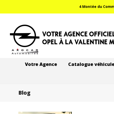
4 Montée du Comman
Votre Agence
Catalogue véhicul
Blog
voyer