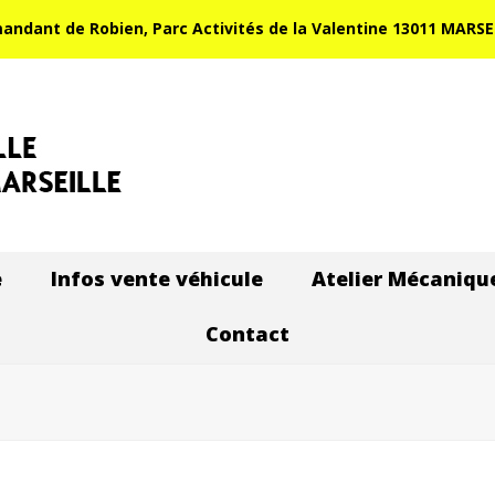
dant de Robien, Parc Activités de la Valentine 13011 MARSEIL
e
Infos vente véhicule
Atelier Mécaniqu
Contact